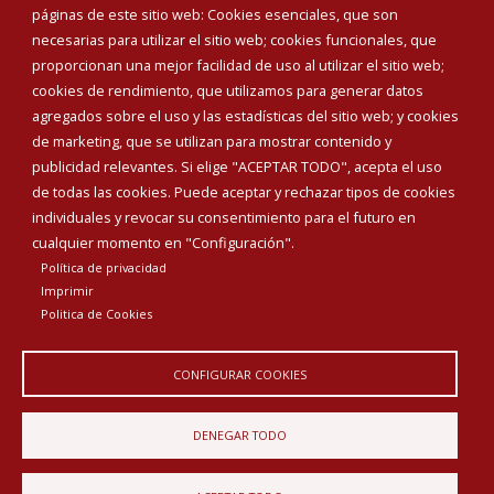
Corporación Municipal
páginas de este sitio web: Cookies esenciales, que son
Teléfonos de interés
necesarias para utilizar el sitio web; cookies funcionales, que
proporcionan una mejor facilidad de uso al utilizar el sitio web;
INICIAR SESIÓN
cookies de rendimiento, que utilizamos para generar datos
MAPA WEB
agregados sobre el uso y las estadísticas del sitio web; y cookies
de marketing, que se utilizan para mostrar contenido y
publicidad relevantes. Si elige "ACEPTAR TODO", acepta el uso
de todas las cookies. Puede aceptar y rechazar tipos de cookies
individuales y revocar su consentimiento para el futuro en
cualquier momento en "Configuración".
Política de privacidad
Imprimir
Politica de Cookies
CONFIGURAR COOKIES
Aviso Legal
Política de privacidad
Política de Cookies
DENEGAR TODO
Declaración de accesibilidad