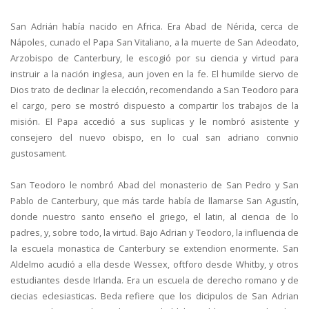
San Adrián había nacido en Africa. Era Abad de Nérida, cerca de
Nápoles, cunado el Papa San Vitaliano, a la muerte de San Adeodato,
Arzobispo de Canterbury, le escogió por su ciencia y virtud para
instruir a la nación inglesa, aun joven en la fe. El humilde siervo de
Dios trato de declinar la elección, recomendando a San Teodoro para
el cargo, pero se mostró dispuesto a compartir los trabajos de la
misión. El Papa accedió a sus suplicas y le nombró asistente y
consejero del nuevo obispo, en lo cual san adriano convnio
gustosament.
San Teodoro le nombró Abad del monasterio de San Pedro y San
Pablo de Canterbury, que más tarde había de llamarse San Agustín,
donde nuestro santo enseño el griego, el latin, al ciencia de lo
padres, y, sobre todo, la virtud. Bajo Adrian y Teodoro, la influencia de
la escuela monastica de Canterbury se extendion enormente. San
Aldelmo acudió a ella desde Wessex, oftforo desde Whitby, y otros
estudiantes desde Irlanda. Era un escuela de derecho romano y de
ciecias eclesiasticas. Beda refiere que los dicipulos de San Adrian