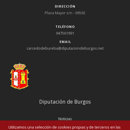
DIRECCIÓN
Plaza Mayor s/n - 09592
TELÉFONO
947561991
EMAIL
carcedodebureba@diputaciondeburgos.net
Diputación de Burgos
Noticias
Eventos
Utilizamos una selección de cookies propias y de terceros en las